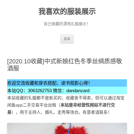
我喜欢的服装展示
自己收藏的漂亮礼服展示！
跳
菜单
至
正
文
[2020.10收藏]中式新娘红色冬季丝绸质感敬
酒服
欢迎交流收藏和穿衣搭配、读书观影心得！
本站QQ：3063262753 微信：dandanzard
本站收藏的礼服都不是新买的，收藏舍不得卖，但可以通过淘宝
闲鱼app二手交易平台出租（
本站是非经营性网站不进行交
易
），用于主持人、婚礼、走秀等场合。有意者请联系！