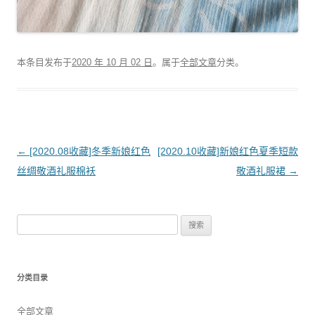
本条目发布于
2020 年 10 月 02 日
。属于
全部文章
分类。
文
←
[2020.08收藏]冬季新娘红色
[2020.10收藏]新娘红色夏季短款
章
丝绸敬酒礼服棉袄
敬酒礼服裙
→
导
航
搜
索
：
分类目录
全部文章