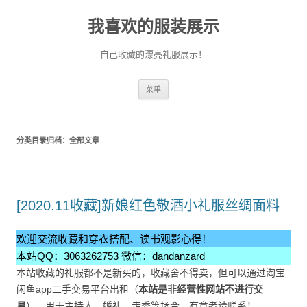
我喜欢的服装展示
自己收藏的漂亮礼服展示！
跳
菜单
至
正
文
分类目录归档：
全部文章
[2020.11收藏]新娘红色敬酒小礼服丝绸面料
欢迎交流收藏和穿衣搭配、读书观影心得！
本站QQ：3063262753 微信：dandanzard
本站收藏的礼服都不是新买的，收藏舍不得卖，但可以通过淘宝
闲鱼app二手交易平台出租（
本站是非经营性网站不进行交
易
），用于主持人、婚礼、走秀等场合。有意者请联系！