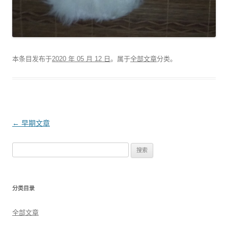
本条目发布于
2020 年 05 月 12 日
。属于
全部文章
分类。
文
←
早期文章
章
搜
导
索
航
：
分类目录
全部文章