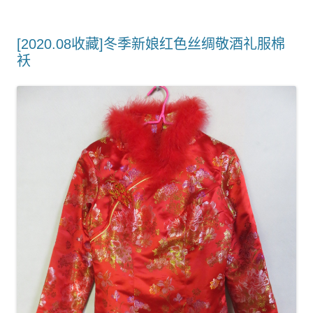
[2020.08收藏]冬季新娘红色丝绸敬酒礼服棉
袄